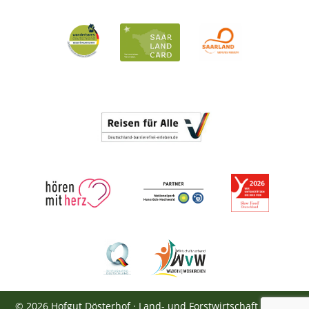
© 2026 Hofgut Dösterhof · Land- und Forstwirtschaft · 66687