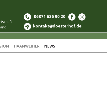
06871 636 90 20
rtschaft
kontakt@doesterhof.de
land
GION
HAANWEIHER
NEWS