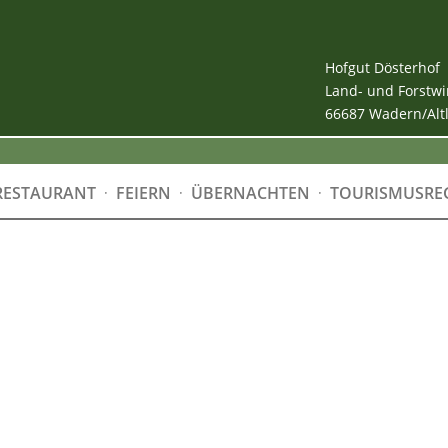
Hofgut Dösterhof
Land- und Forstwi
66687 Wadern/Alt
RESTAURANT
FEIERN
ÜBERNACHTEN
TOURISMUSRE