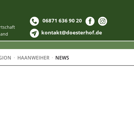
06871 636 90 20
rtschaft
kontakt@doesterhof.de
land
GION
HAANWEIHER
NEWS