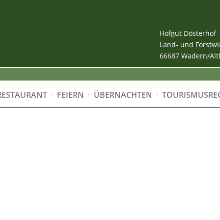
Hofgut Dösterhof
Land- und Forstwi
66687 Wadern/Alt
RESTAURANT
FEIERN
ÜBERNACHTEN
TOURISMUSRE