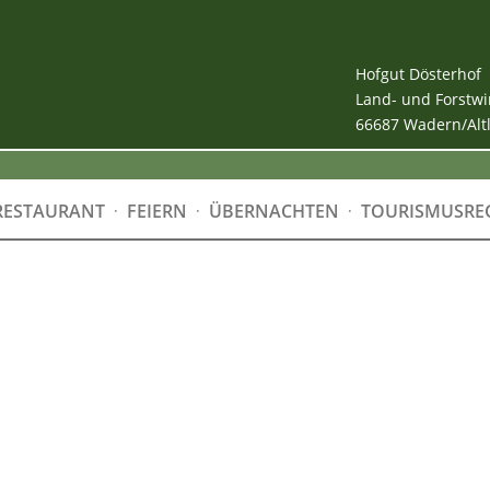
Hofgut Dösterhof
Land- und Forstwi
66687 Wadern/Alt
RESTAURANT
FEIERN
ÜBERNACHTEN
TOURISMUSRE