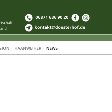
06871 636 90 20
rtschaft
kontakt@doesterhof.de
land
GION
HAANWEIHER
NEWS