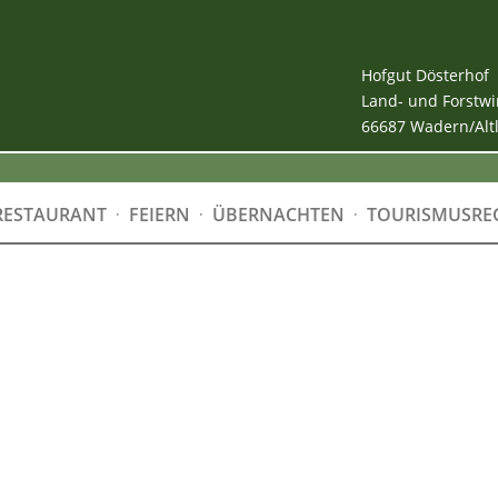
Hofgut Dösterhof
Land- und Forstwi
66687 Wadern/Alt
RESTAURANT
FEIERN
ÜBERNACHTEN
TOURISMUSRE