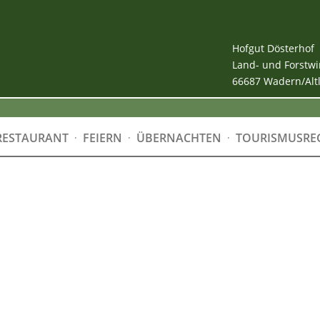
Hofgut Dösterhof
Land- und Forstwi
66687 Wadern/Alt
RESTAURANT
FEIERN
ÜBERNACHTEN
TOURISMUSRE