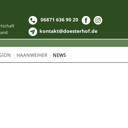
06871 636 90 20
rtschaft
kontakt@doesterhof.de
land
GION
HAANWEIHER
NEWS