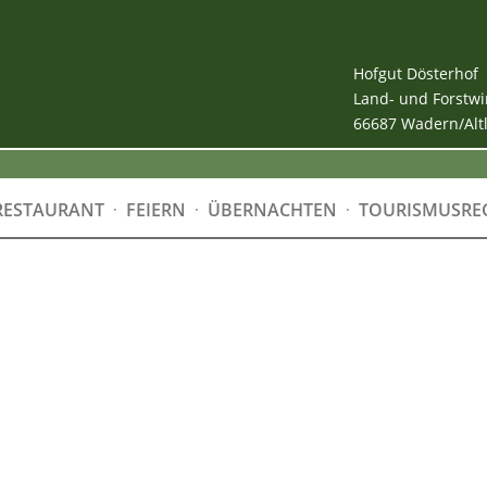
Hofgut Dösterhof
Land- und Forstwi
66687 Wadern/Alt
RESTAURANT
FEIERN
ÜBERNACHTEN
TOURISMUSRE