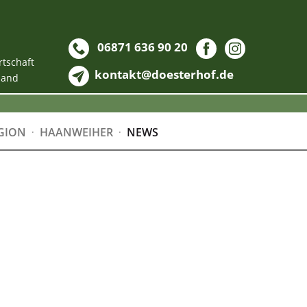
06871 636 90 20
rtschaft
kontakt@doesterhof.de
land
GION
HAANWEIHER
NEWS